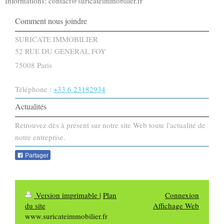
Informations: contact@suricateimmobilier.fr
Comment nous joindre
SURICATE IMMOBILIER
52 RUE DU GENERAL FOY
75008
Paris
Téléphone :
+33 6 23182934
Actualités
Retrouvez dès à présent sur notre site Web toute l'actualité de
notre entreprise.
Partager
Version imprimable
|
Plan
Connexion
du site
Affichage Web
www.suricateimmobilier.fr